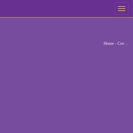
ご予約
Toggle
navigati
ご希望の来店日時を選択してください。
[booked-calendar]
Home
-
Cov…