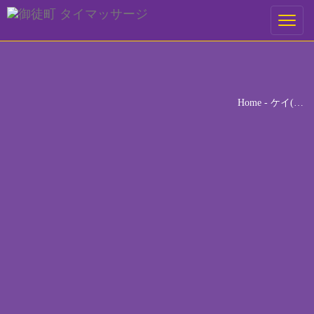
ご予約
Toggle
navigati
ご希望の来店日時を選択してください。
[booked-calendar]
Home
-
ケイ(…