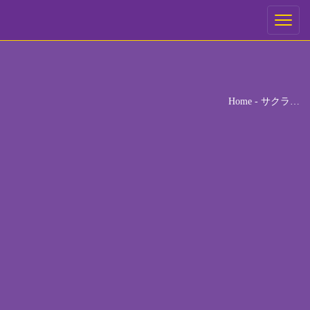
ご予約
Toggle
navigati
ご希望の来店日時を選択してください。
[booked-calendar]
Home
-
サクラ…