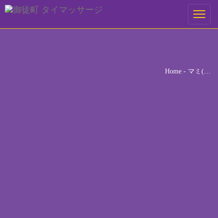
ご予約
Toggle
navigati
ご希望の来店日時を選択してください。
[booked-calendar]
Home
-
マミ(…