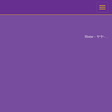
ご予約
Toggle
navigati
ご希望の来店日時を選択してください。
[booked-calendar]
Home
-
ヤヤ-…