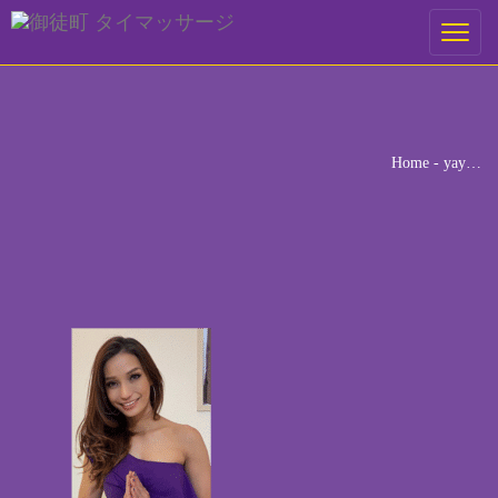
ご予約
Toggle
navigati
ご希望の来店日時を選択してください。
[booked-calendar]
Home
-
yay…